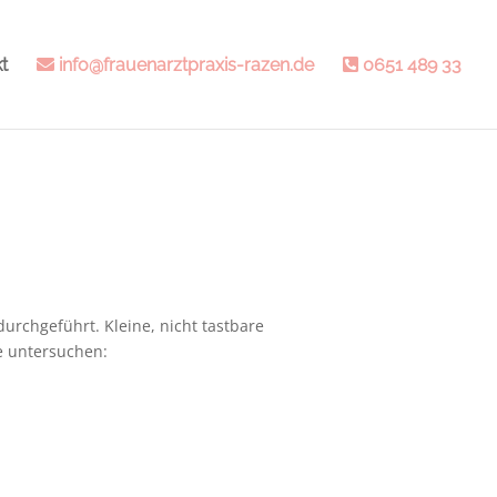
t
info@frauenarztpraxis-razen.de
0651 489 33
urchgeführt. Kleine, nicht tastbare
e untersuchen: