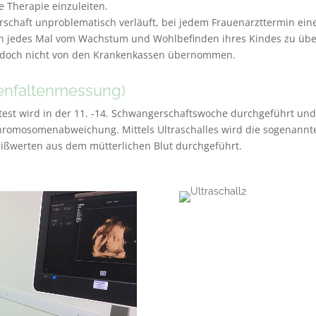
 Therapie einzuleiten.
schaft unproblematisch verläuft, bei jedem Frauenarzttermin ei
sich jedes Mal vom Wachstum und Wohlbefinden ihres Kindes zu üb
edoch nicht von den Krankenkassen übernommen.
kenfaltenmessung)
test wird in der 11. -14. Schwangerschaftswoche durchgeführt und
romosomenabweichung. Mittels Ultraschalles wird die sogenannt
ißwerten aus dem mütterlichen Blut durchgeführt.